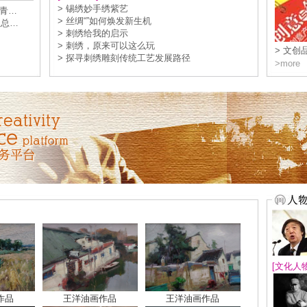
> 锡绣妙手绣紫艺
醒青…
> 丝绸“”如何焕发新生机
社总…
> 刺绣给我的启示
> 刺绣，原来可以这么玩
> 文
> 探寻刺绣雕刻传统工艺发展路径
>more
[文化人物
作品
王洋油画作品
王洋油画作品