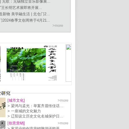
 | 无歌：无锡独立音乐影像展...
霞”王长明艺术展即将开展...
造新物 美学融生活 | 北仓门2...
门2024春季文创周将于4月21...
>more
[城市文化]
>more
> 梁鸿与孟光：举案齐眉传佳话…
> 一座城的文化魅力
> 辽阳设立历史文化名城保护日…
[创意营销]
>more
> 家居业的创意营销脑洞还能开…