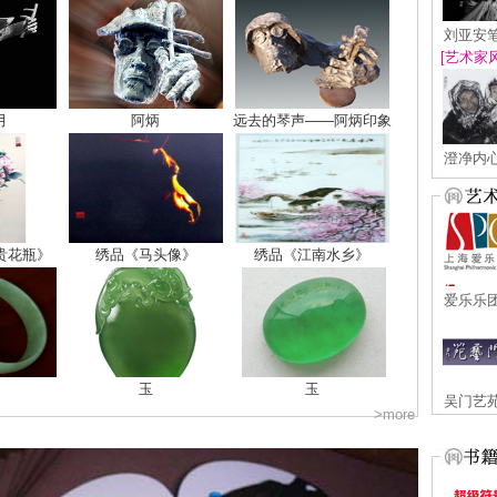
刘亚安
[艺术家
月
阿炳
远去的琴声——阿炳印象
澄净内
贵花瓶》
绣品《马头像》
绣品《江南水乡》
爱乐乐
玉
玉
吴门艺
>more