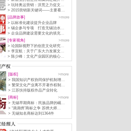
> 玩转奥运营销：洪荒之力促文…
> 2015营销新关键词——主要看…
[品牌故事]
>more
> 以标准化建设提升企业品牌
> 锡企参与专项 打造无锡治水…
> 企业品牌建设需要文化的填充…
[专家视角]
>more
> 论国际视野下的创意文化研究…
> 李宜航：关于广东大力发展文…
> 陈少峰：文化产业园区的核心…
[版权]
>more
> 我国知识产权协同保护机制增…
> 繁荣文化产业离不开著作权制…
> 江苏扶持版权作品产业转化
[商标]
>more
> 无锡早期商标：民族品牌的崛…
> “滴滴绣”商标之争 苏绣大师…
> 无锡知名商标达到1364件