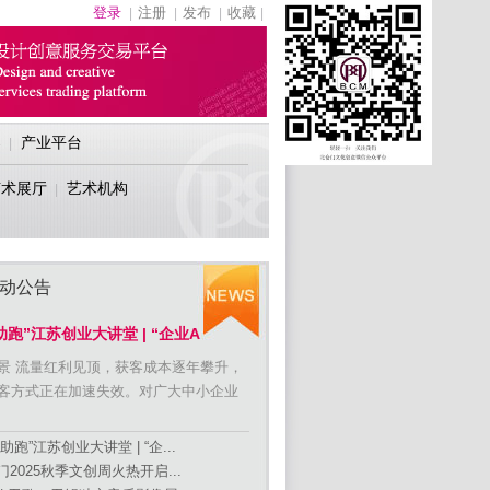
登录
注册
发布
收藏
|
|
|
|
导
产业平台
|
艺术展厅
艺术机构
|
动公告
助跑”江苏创业大讲堂 | “企业A
景 流量红利见顶，获客成本逐年攀升，
客方式正在加速失效。对广大中小企业
创助跑”江苏创业大讲堂 | “企...
门2025秋季文创周火热开启...