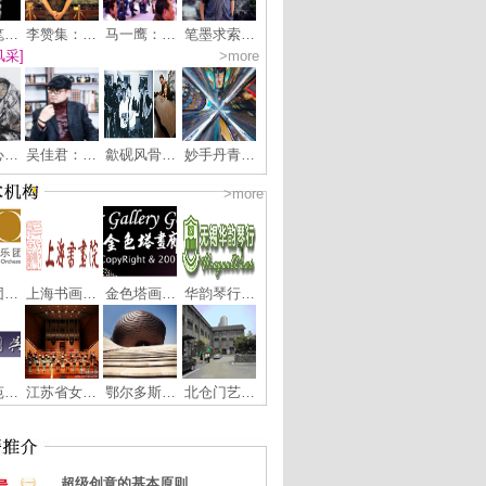
笔…
李赞集：…
马一鹰：…
笔墨求索…
风采]
>more
心…
吴佳君：…
歙砚风骨…
妙手丹青…
>more
团…
上海书画…
金色塔画…
华韵琴行…
苑…
江苏省女…
鄂尔多斯…
北仓门艺…