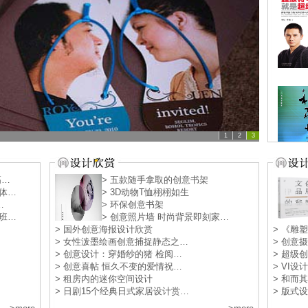
高…
> 五款随手拿取的创意书架
体…
> 3D动物T恤栩栩如生
…
> 环保创意书架
班…
> 创意照片墙 时尚背景即刻家…
> 国外创意海报设计欣赏
> 《雕
> 女性泼墨绘画创意捕捉静态之…
> 创意
> 创意设计：穿婚纱的猪 检阅…
> 超级
> 创意喜帖 恒久不变的爱情祝…
> VI
> 租房内的迷你空间设计
> 和而
> 日剧15个经典日式家居设计赏…
> 版式