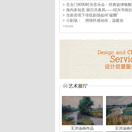
> 北仓门8090时光音乐会：经典旋律唤
> 海内多知音 丽日共春风——绍兴书画
> 当前语境下传统剧场如何“破圈”
> 小剧场： 用情怀感动你，温暖你
>more
王洋油画作品
王洋油画