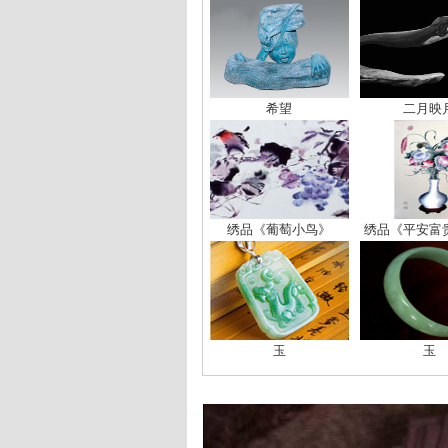
希望
二月映
绣品《葡萄小鸟》
绣品《平安富
玉
玉