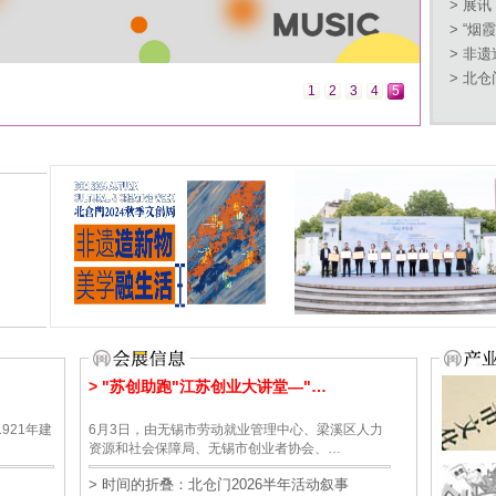
> 展讯
> “烟
> 非遗
> 北仓
1
2
3
4
5
.
> "苏创助跑"江苏创业大讲堂—"…
921年建
6月3日，由无锡市劳动就业管理中心、梁溪区人力
资源和社会保障局、无锡市创业者协会、…
> 时间的折叠：北仓门2026半年活动叙事