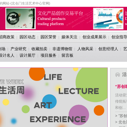
的网站-{北仓门生活艺术中心官网}
招商政策
园区动态
园区荣誉
媒体关注
创业成果展示
创业指
|
|
|
|
|
剧场
产业研究
收藏拍卖
非遗博物馆
人物风采
创意经理人
|
|
|
|
|
|
设计名人
设计展厅
项目服务
留言板
|
|
|
活
“苏创
活动背
传统拓
和创...
> “苏
> 北仓