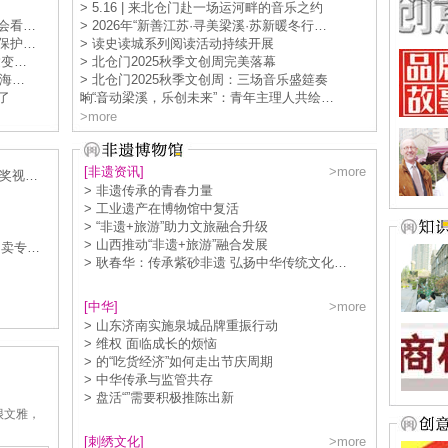
> 5.16 | 来北仓门赴一场运河畔的音乐之约
会看…
> 2026年“新善江苏·寻美梁溪·苏新暖冬行…
保护…
> 读史读城系列阅读活动持续开展
达变…
> 北仓门2025秋季文创周完美落幕
出海…
> 北仓门2025秋季文创周：三场音乐盛筵奏
了
响…
> “音动梁溪，乐创未来”：青年主理人共绘…
>more
[非遗资讯]
>more
诺奖视…
> 非遗传承的青春力量
> 工业遗产在博物馆中复活
> “非遗+旅游”助力文旅融合升级
> 山西推动“非遗+旅游”融合发展
拍卖专…
> 耿春华：传承紫砂非遗 弘扬中华传统文化…
[中华]
>more
> 山东济南实施泉城品牌重振行动
> 维权 面临成长的烦恼
> 的“吃货经济”如何走出节庆周期
> 中华传承与监管共存
> 盘活“”需要积极推陈出新
很文雅，
[刺绣文化]
>more