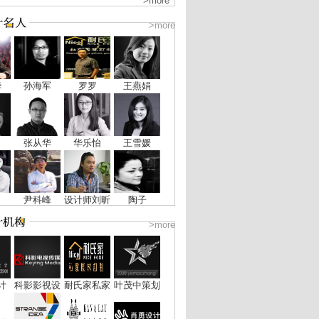
>more
>more
华
孙海军
罗罗
王燕娟
张从华
华乐怡
王雪媛
尹科峰
设计师刘昕
陶子
>more
计
科影影视设
耐氏家私家
叶茂中策划