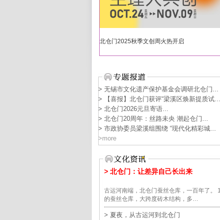
北仓门2025秋季文创周火热开启
> 无锡市文化遗产保护基金会调研北仓门...
> 【喜报】北仓门获评“梁溪区焕新提质试..
> 北仓门2026元旦寄语...
> 北仓门20周年：丝路未央 潮起仓门...
> 市政协委员梁溪组围绕 “现代化精彩城...
>more
> 北仓门：让差异自己长出来
古运河南端，北仓门蚕丝仓库，一百年了。 1
的蚕丝仓库，大跨度砖木结构，多…
> 夏夜，从古运河到北仓门