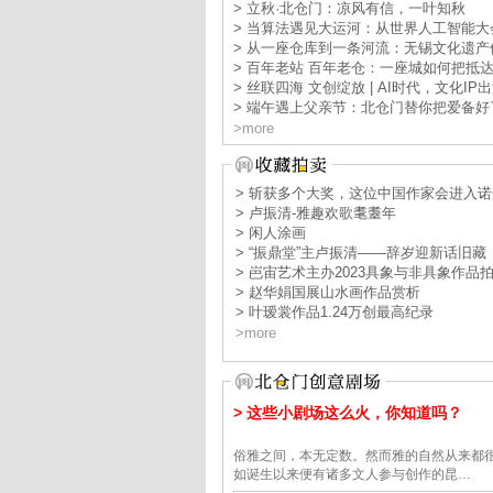
> 立秋·北仓门：凉风有信，一叶知秋
> 当算法遇见大运河：从世界人工智能大
> 从一座仓库到一条河流：无锡文化遗产
> 百年老站 百年老仓：一座城如何把抵
> 丝联四海 文创绽放 | AI时代，文化IP
> 端午遇上父亲节：北仓门替你把爱备好
>more
> 斩获多个大奖，这位中国作家会进入
> 卢振清-雅趣欢歌耄耋年
> 闲人涂画
> “振鼎堂”主卢振清——辞岁迎新话旧藏
> 岜宙艺术主办2023具象与非具象作品
> 赵华娟国展山水画作品赏析
> 叶瑷裳作品1.24万创最高纪录
>more
> 这些小剧场这么火，你知道吗？
俗雅之间，本无定数。然而雅的自然从来都
如诞生以来便有诸多文人参与创作的昆…