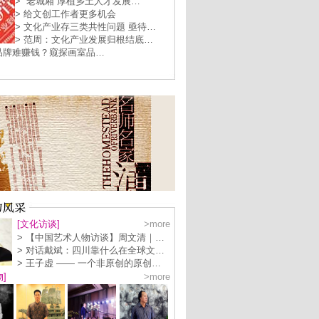
> “老城厢”厚植乡土人才发展…
> 给文创工作者更多机会
> 文化产业存三类共性问题 亟待…
> 范周：文化产业发展归根结底…
创品牌难赚钱？窥探画室品…
[文化访谈]
>more
> 【中国艺术人物访谈】周文清｜…
> 对话戴斌：四川靠什么在全球文…
> 王子虚 —— 一个非原创的原创…
]
>more