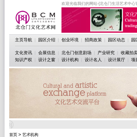
欢迎光临我们的网站-{北仓门生活艺术中心
主页导航
园区介绍
创业环境
招商政策
园区动态
园
|
|
|
|
|
文化资讯
会展信息
北仓门创意剧场
产业研究
收藏拍
|
|
|
|
知识产权
设计之窗
设计机构
设计名人
设计展厅
项
|
|
|
|
|
>
首页
艺术机构