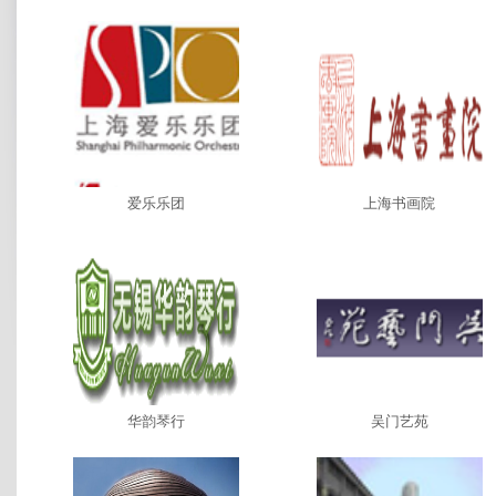
爱乐乐团
上海书画院
华韵琴行
吴门艺苑