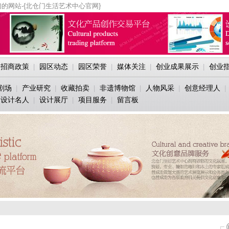
的网站-{北仓门生活艺术中心官网}
招商政策
园区动态
园区荣誉
媒体关注
创业成果展示
创业
|
|
|
|
|
剧场
产业研究
收藏拍卖
非遗博物馆
人物风采
创意经理人
|
|
|
|
|
|
设计名人
设计展厅
项目服务
留言板
|
|
|