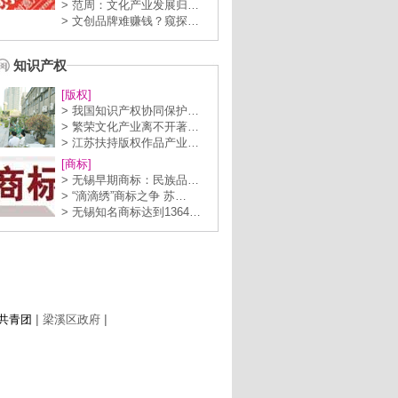
> 范周：文化产业发展归…
> 文创品牌难赚钱？窥探…
知识产权
[版权]
> 我国知识产权协同保护…
> 繁荣文化产业离不开著…
> 江苏扶持版权作品产业…
[商标]
> 无锡早期商标：民族品…
> “滴滴绣”商标之争 苏…
> 无锡知名商标达到1364…
|
|
共青团
梁溪区政府