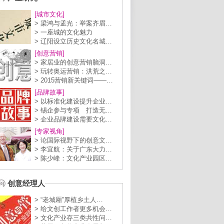
[城市文化]
> 梁鸿与孟光：举案齐眉…
> 一座城的文化魅力
> 辽阳设立历史文化名城…
[创意营销]
> 家居业的创意营销脑洞…
> 玩转奥运营销：洪荒之…
> 2015营销新关键词——…
[品牌故事]
> 以标准化建设提升企业…
> 锡企参与专项 打造无…
> 企业品牌建设需要文化…
[专家视角]
> 论国际视野下的创意文…
> 李宜航：关于广东大力…
> 陈少峰：文化产业园区…
创意经理人
> “老城厢”厚植乡土人…
> 给文创工作者更多机会…
> 文化产业存三类共性问…